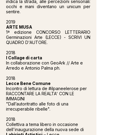
indica la strada, alle percezioni sensoriali:
occhi e mani diventano un unicum per
sentire.
2019
ARTE MUSA
1ª edizione CONCORSO LETTERARIO
Germinazioni Arte (LECCE) - SCRIVI UN
QUADRO D'AUTORE.
2018
I Collage di carta
In collaborazione con GeoArk // Arte e
Arredo e Antonio Palma ph.
2018
Lecce Bene Comune
Incontro di lettura de #ilpaneelerose per
RACCONTARE LA REALTA' CON LE
IMMAGINI
"Dall’autoritratto alle foto di una
irrecuperabile ribelle".
2018
Collettiva a tema libero in occasione
dell'inaugurazione della nuova sede di
Labirinti Artistici
– Lecce.