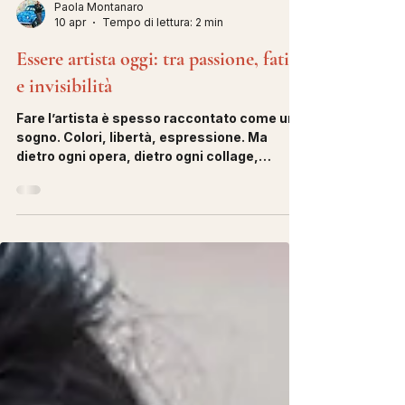
Paola Montanaro
10 apr
Tempo di lettura: 2 min
Essere artista oggi: tra passione, fatica
e invisibilità
Fare l’artista è spesso raccontato come un
sogno. Colori, libertà, espressione. Ma
dietro ogni opera, dietro ogni collage,
illustrazione o tratto di matita, esiste una
realtà molto meno romantica. Chi crea arte
oggi vive una doppia vita. Da una parte c’è
l’urgenza espressiva: quella che porta un
artista a trasformare carta, immagini e
materiali di recupero in opere che
raccontano il mondo con uno sguardo
personale, sensibile, unico. Dall’altra parte,